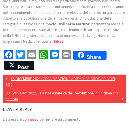
molti anni dall’ultimo, non risulterà particolarmente gravoso per i nostri
Soci, ma porterà certamente alcuni benefici alla Società che si rifletteranno
nel mantenimento di una qualità sempre elevata del servizio, in particolare
rispetto alla pubblicazione delle nostre riviste. L’introduzione della
categoria di associazione “
Socio Ordinario Natura
” permetterà anche a
persone meno interessate alla ricerca scientifica di partecipare alla vita
della SISN e di godere della lettura di una rivista di divulgazione dalla
lunghissima tradizione, qual è
Natura
.
F
T
E
W
M
Pr
Share
ac
w
m
h
e
in
Post
e
itt
ai
at
ss
t
b
er
l
s
e
18 DICEMBRE 2021: CONVOCAZIONE ASSEMBLEA ORDINARIA DEI
SOCI
o
A
n
DARWIN DAY 2022. La lunga estate calda. L’evoluzione in un clima che
o
p
g
cambia
k
p
er
LEAVE A REPLY
Devi essere
connesso
per inviare un commento.