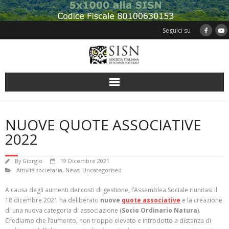
Skip
to
content
Seguici su
NUOVE QUOTE ASSOCIATIVE
2022
By
Giorgio
19 Dicembre 2021
Attività societaria
,
News
,
Uncategorised
A causa degli aumenti dei costi di gestione, l’Assemblea Sociale riunitasi il
18 dicembre 2021 ha deliberato
nuove
quote associative
e la creazione
di una nuova categoria di associazione (
Socio Ordinario Natura
).
Crediamo che l’aumento, non troppo elevato e introdotto a distanza di