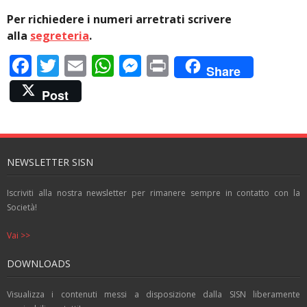
Per richiedere i numeri arretrati scrivere
alla
segreteria
.
F
T
E
W
M
Pr
Share
ac
w
m
h
e
in
Post
e
itt
ai
at
ss
t
b
er
l
s
e
o
A
n
NEWSLETTER SISN
o
p
g
k
p
er
Iscriviti alla nostra newsletter per rimanere sempre in contatto con la
Società!
Vai >>
DOWNLOADS
Visualizza i contenuti messi a disposizione dalla SISN liberamente