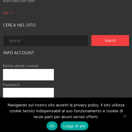
scaricabili per tutti!
Vai >>
CERCA NEL SITO
INFO ACCOUNT
Nome utente o email
Password
Accedi con:
Navigando sul nostro sito accetti la privacy policy. Il sito utilizza
cookie tecnici indispensabili al suo funzionamento e cookie di
Password dimenticata?
Registrazione
terze parti per alcuni servizi offerti.
Ok
Leggi di più
Theme by
Think Up Themes Ltd
. Powered by
WordPress
.