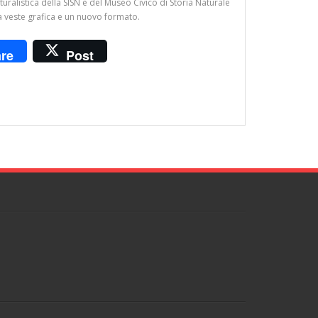
turalistica della SISN e del Museo Civico di Storia Naturale
a veste grafica e un nuovo formato.
re
Post