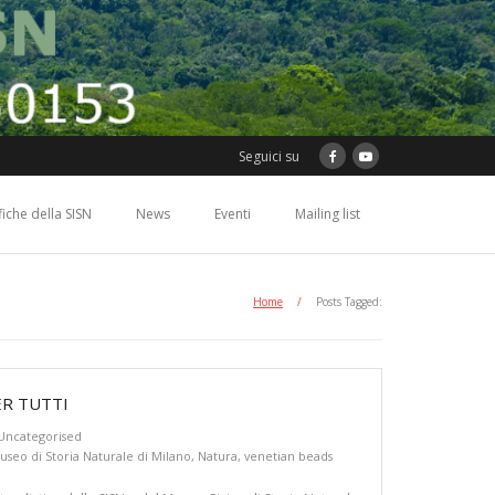
Seguici su
ifiche della SISN
News
Eventi
Mailing list
Home
/
Posts Tagged:
ER TUTTI
Uncategorised
useo di Storia Naturale di Milano
,
Natura
,
venetian beads