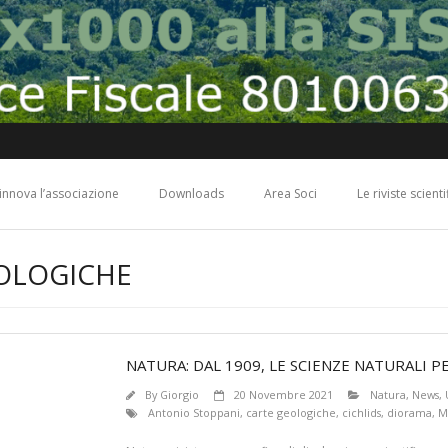
 rinnova l’associazione
Downloads
Area Soci
Le riviste scient
EOLOGICHE
NATURA: DAL 1909, LE SCIENZE NATURALI P
By
Giorgio
20 Novembre 2021
Natura
,
News
,
Antonio Stoppani
,
carte geologiche
,
cichlids
,
diorama
,
M