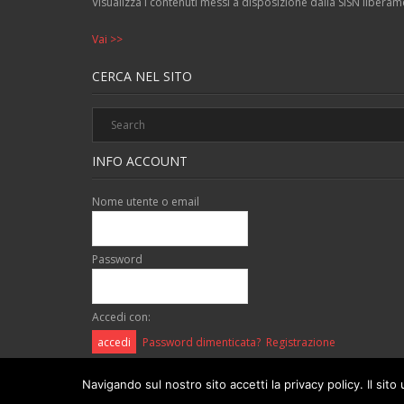
Visualizza i contenuti messi a disposizione dalla SISN liberamen
Vai >>
CERCA NEL SITO
INFO ACCOUNT
Nome utente o email
Password
Accedi con:
Password dimenticata?
Registrazione
Navigando sul nostro sito accetti la privacy policy. Il sito