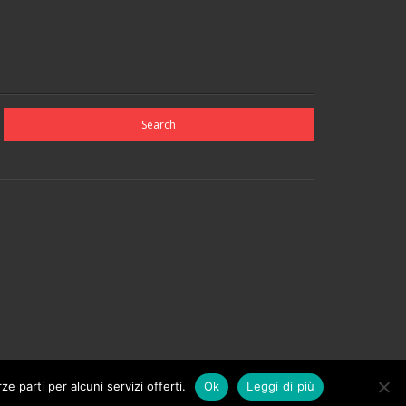
e parti per alcuni servizi offerti.
Ok
Leggi di più