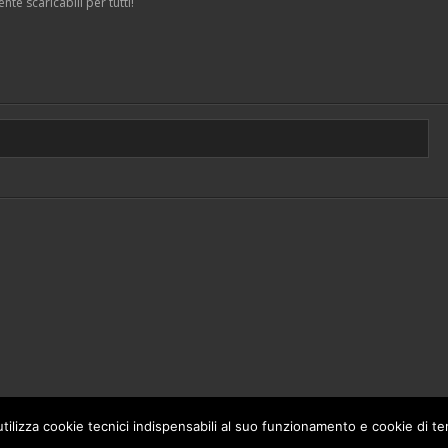
te scaricabili per tutti!
 utilizza cookie tecnici indispensabili al suo funzionamento e cookie di terz
Theme by
Think Up Themes Ltd
. Powered by
WordPress
.