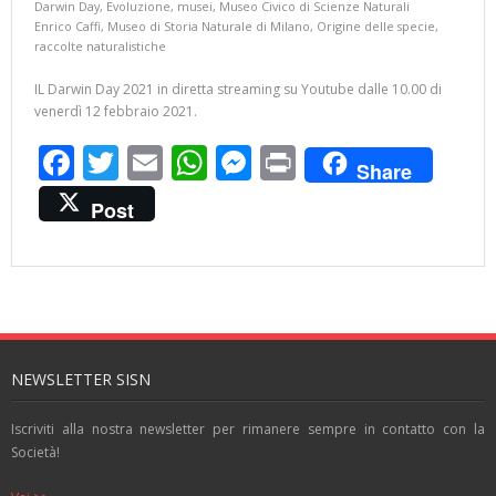
Darwin Day
,
Evoluzione
,
musei
,
Museo Civico di Scienze Naturali
Enrico Caffi
,
Museo di Storia Naturale di Milano
,
Origine delle specie
,
raccolte naturalistiche
IL Darwin Day 2021 in diretta streaming su Youtube dalle 10.00 di
venerdì 12 febbraio 2021.
F
T
E
W
M
Pr
Share
ac
w
m
h
e
in
Post
e
itt
ai
at
ss
t
b
er
l
s
e
o
A
n
o
p
g
k
p
er
NEWSLETTER SISN
Iscriviti alla nostra newsletter per rimanere sempre in contatto con la
Società!