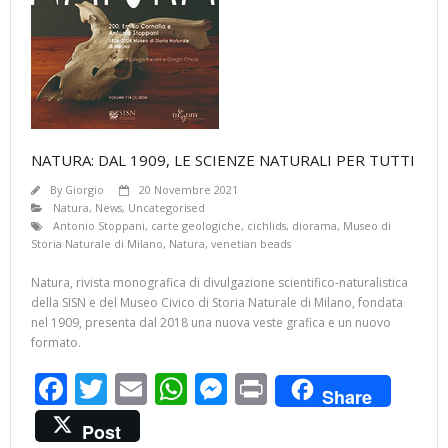
NATURA: DAL 1909, LE SCIENZE NATURALI PER TUTTI
By
Giorgio
20 Novembre 2021
Natura
,
News
,
Uncategorised
Antonio Stoppani
,
carte geologiche
,
cichlids
,
diorama
,
Museo di
Storia Naturale di Milano
,
Natura
,
venetian beads
Natura, rivista monografica di divulgazione scientifico-naturalistica
della SISN e del Museo Civico di Storia Naturale di Milano, fondata
nel 1909, presenta dal 2018 una nuova veste grafica e un nuovo
formato.
F
T
E
W
M
Pr
Share
ac
w
m
h
e
in
Post