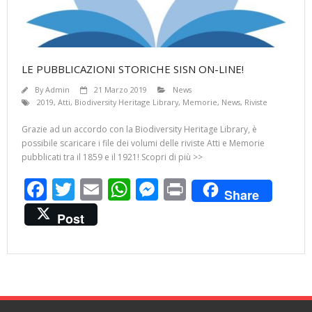
LE PUBBLICAZIONI STORICHE SISN ON-LINE!
By
Admin
21 Marzo 2019
News
2019
,
Atti
,
Biodiversity Heritage Library
,
Memorie
,
News
,
Riviste
Grazie ad un accordo con la Biodiversity Heritage Library, è
possibile scaricare i file dei volumi delle riviste Atti e Memorie
pubblicati tra il 1859 e il 1921! Scopri di più >>
F
T
E
W
M
Pr
Share
ac
w
m
h
e
in
Post
e
itt
ai
at
ss
t
b
er
l
s
e
o
A
n
o
p
g