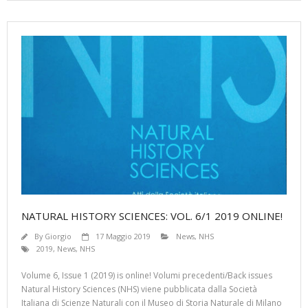
b
er
l
s
e
o
A
n
o
p
g
k
p
er
NATURAL HISTORY SCIENCES: VOL. 6/1 2019 ONLINE!
By
Giorgio
17 Maggio 2019
News
,
NHS
2019
,
News
,
NHS
Volume 6, Issue 1 (2019) is online! Volumi precedenti/Back issues
Natural History Sciences (NHS) viene pubblicata dalla Società
Italiana di Scienze Naturali con il Museo di Storia Naturale di Milano