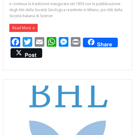
e continua la tradizione inaugurata nel 1859 con la pubblicazione
degli Atti della Società Geologica residente in Milano, poi Atti della
Società Italiana di Scienze
Read More
F
T
E
W
M
Pr
Share
ac
w
m
h
e
in
Post
e
itt
ai
at
ss
t
b
er
l
s
e
o
A
n
o
p
g
k
p
er