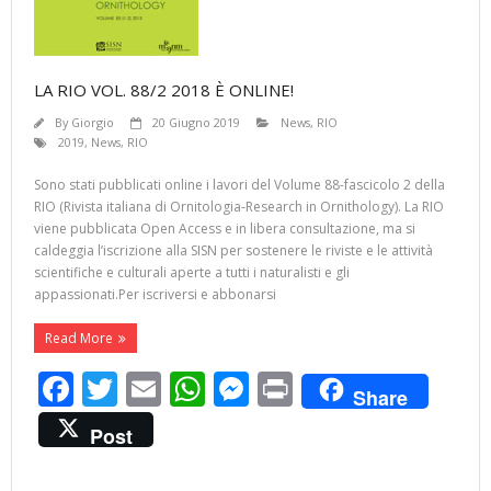
LA RIO VOL. 88/2 2018 È ONLINE!
By
Giorgio
20 Giugno 2019
News
,
RIO
2019
,
News
,
RIO
Sono stati pubblicati online i lavori del Volume 88-fascicolo 2 della
RIO (Rivista italiana di Ornitologia-Research in Ornithology). La RIO
viene pubblicata Open Access e in libera consultazione, ma si
caldeggia l’iscrizione alla SISN per sostenere le riviste e le attività
scientifiche e culturali aperte a tutti i naturalisti e gli
appassionati.Per iscriversi e abbonarsi
Read More
F
T
E
W
M
Pr
Share
ac
w
m
h
e
in
Post
e
itt
ai
at
ss
t