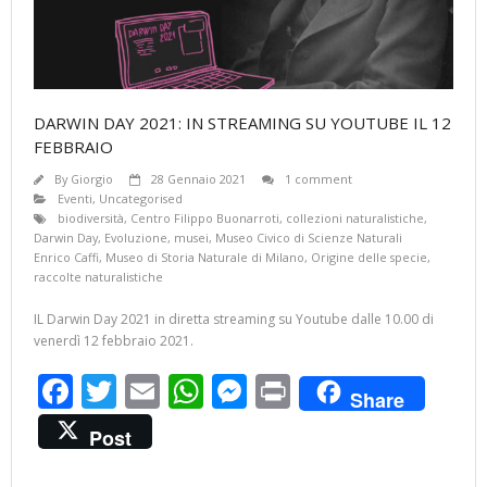
DARWIN DAY 2021: IN STREAMING SU YOUTUBE IL 12
FEBBRAIO
By
Giorgio
28 Gennaio 2021
1 comment
Eventi
,
Uncategorised
biodiversità
,
Centro Filippo Buonarroti
,
collezioni naturalistiche
,
Darwin Day
,
Evoluzione
,
musei
,
Museo Civico di Scienze Naturali
Enrico Caffi
,
Museo di Storia Naturale di Milano
,
Origine delle specie
,
raccolte naturalistiche
IL Darwin Day 2021 in diretta streaming su Youtube dalle 10.00 di
venerdì 12 febbraio 2021.
F
T
E
W
M
Pr
Share
ac
w
m
h
e
in
Post
e
itt
ai
at
ss
t