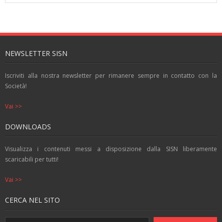
b
er
l
s
e
o
A
n
o
p
g
k
p
er
NEWSLETTER SISN
Iscriviti alla nostra newsletter per rimanere sempre in contatto con la
Società!
Vai >>
DOWNLOADS
Visualizza i contenuti messi a disposizione dalla SISN liberamente
scaricabili per tutti!
Vai >>
CERCA NEL SITO