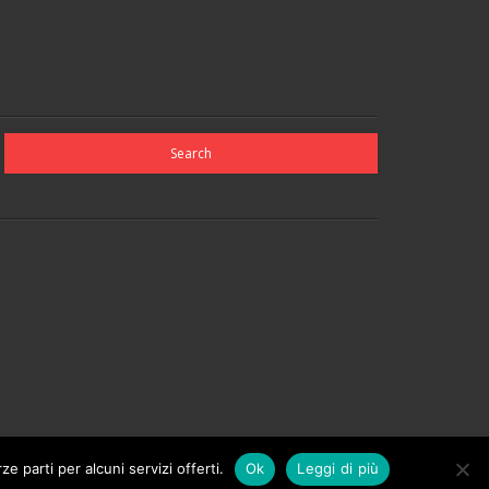
e parti per alcuni servizi offerti.
Ok
Leggi di più