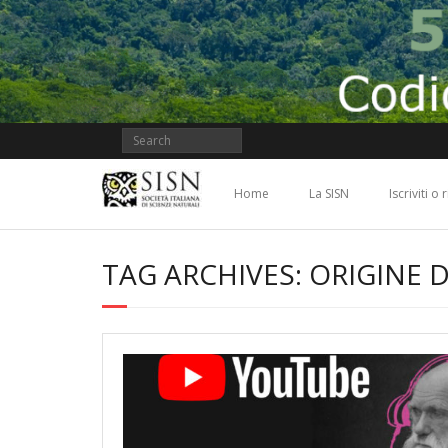
Skip
to
content
Home
La SISN
Iscriviti o
TAG ARCHIVES: ORIGINE D