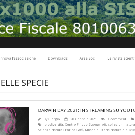
 rinnova l’associazione
Downloads
Area Soci
Le riviste scient
ELLE SPECIE
DARWIN DAY 2021: IN STREAMING SU YOUTU
By
Giorgio
28 Gennaio 2021
1 comment
biodiversità
,
Centro Filippo Buonarroti
,
collezioni natura
Scienze Naturali Enrico Caffi
,
Museo di Storia Naturale di Mi