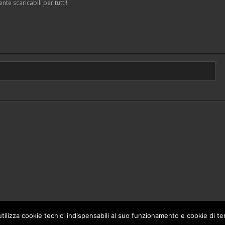
te scaricabili per tutti!
 utilizza cookie tecnici indispensabili al suo funzionamento e cookie di terz
Theme by
Think Up Themes Ltd
. Powered by
WordPress
.