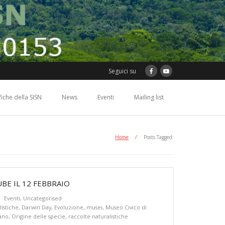
Seguici su
ifiche della SISN
News
Eventi
Mailing list
Home
/
Posts Tagged:
BE IL 12 FEBBRAIO
Eventi
,
Uncategorised
listiche
,
Darwin Day
,
Evoluzione
,
musei
,
Museo Civico di
lano
,
Origine delle specie
,
raccolte naturalistiche