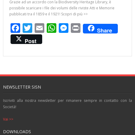
Grazie ad un accordo con la Biodiversity Heritage Library, è
possibile scaricare i file dei volumi delle riviste Atti e Memorie
pubblicati tra il 1859 e il 1921! Scopri di più >>
F
T
E
W
M
Pr
Share
ac
w
m
h
e
in
Post
e
itt
ai
at
ss
t
b
er
l
s
e
o
A
n
o
p
g
k
p
er
NEWSLETTER SISN
Iscriviti alla nostra newsletter per rimanere sempre in contatto con la
Società!
Vai >>
DOWNLOADS