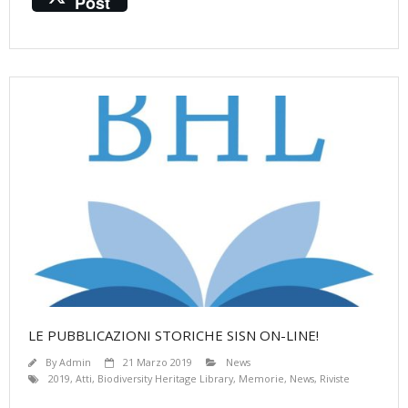
Post
e
itt
ai
at
ss
t
b
er
l
s
e
o
A
n
o
p
g
k
p
er
LE PUBBLICAZIONI STORICHE SISN ON-LINE!
By
Admin
21 Marzo 2019
News
2019
,
Atti
,
Biodiversity Heritage Library
,
Memorie
,
News
,
Riviste