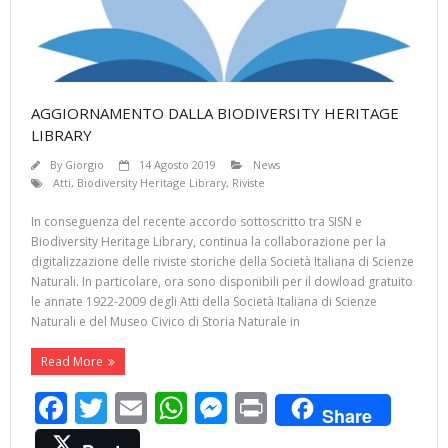
AGGIORNAMENTO DALLA BIODIVERSITY HERITAGE
LIBRARY
By
Giorgio
14 Agosto 2019
News
Atti
,
Biodiversity Heritage Library
,
Riviste
In conseguenza del recente accordo sottoscritto tra SISN e
Biodiversity Heritage Library, continua la collaborazione per la
digitalizzazione delle riviste storiche della Società Italiana di Scienze
Naturali. In particolare, ora sono disponibili per il dowload gratuito
le annate 1922-2009 degli Atti della Società Italiana di Scienze
Naturali e del Museo Civico di Storia Naturale in
Read More
F
T
E
W
M
Pr
Share
ac
w
m
h
e
in