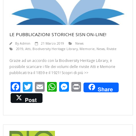
LE PUBBLICAZIONI STORICHE SISN ON-LINE!
By
Admin
21 Marzo 2019
News
2019
,
Atti
,
Biodiversity Heritage Library
,
Memorie
,
News
,
Riviste
Grazie ad un accordo con la Biodiversity Heritage Library, è
possibile scaricare i file dei volumi delle riviste Atti e Memorie
pubblicati tra il 1859 e il 1921! Scopri di più >>
F
T
E
W
M
Pr
Share
ac
w
m
h
e
in
Post
e
itt
ai
at
ss
t
b
er
l
s
e
o
A
n
o
p
g