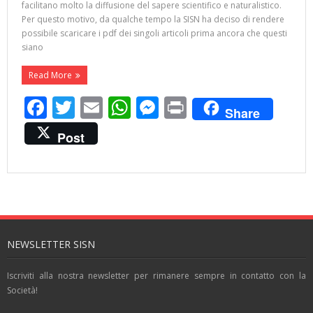
facilitano molto la diffusione del sapere scientifico e naturalistico.
Per questo motivo, da qualche tempo la SISN ha deciso di rendere
possibile scaricare i pdf dei singoli articoli prima ancora che questi
siano
Read More
F
T
E
W
M
Pr
Share
ac
w
m
h
e
in
Post
e
itt
ai
at
ss
t
b
er
l
s
e
o
A
n
o
p
g
k
p
er
NEWSLETTER SISN
Iscriviti alla nostra newsletter per rimanere sempre in contatto con la
Società!