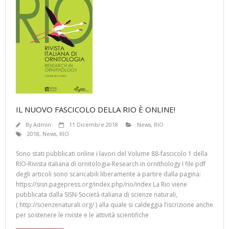
k
p
er
IL NUOVO FASCICOLO DELLA RIO È ONLINE!
By
Admin
11 Dicembre 2018
News
,
RIO
2018
,
News
,
RIO
Sono stati pubblicati online i lavori del Volume 88-fascicolo 1 della
RIO-Rivista italiana di ornitologia-Research in ornithology I file pdf
degli articoli sono scaricabili liberamente a partire dalla pagina:
https://sisn.pagepress.org/index.php/rio/index La Rio viene
pubblicata dalla SISN-Società italiana di scienze naturali,
( http://scienzenaturali.org/ ) alla quale si caldeggia l’iscrizione anche
per sostenere le riviste e le attività scientifiche