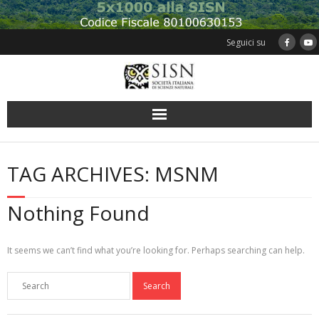
Skip
to
content
Seguici su
TAG ARCHIVES: MSNM
Nothing Found
It seems we can’t find what you’re looking for. Perhaps searching can help.